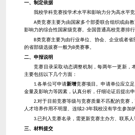
一、制定依据
我校学科竞赛按学术水平和影响力分为高水平竞
类竞赛主要为由国家多个部委联合组织或由教
A
影响力的综合性国家级竞赛。全国普通高校竞赛排行
类竞赛主要为由
行业单位、协会、企业或者省
B
的省部级选拔赛一般为
类赛事。
B
二、申报说明
竞赛目录采取
动态调整机制，每两年一更新，
主要包括以下几个方面：
各单位可申请
新增
竞赛项目。申请单位应立足
1.
金量及影响力等因素，认真分析，仔细论证后提出申
对于目前竞赛等级与竞赛质量不匹配的竞赛，
2.
人才培养作用不明显、连续
年我校没有学生参加
2-3
已列入竞赛名录，需更新竞赛主办方、联系人
3.
三、材料提交